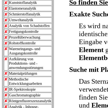
So finden Si
Kunststoffanalytik
Elastomeranalytik
Exakte Such
Schmierstoffanalytik
Umweltanalytik
Es wird n
Analytik von Schadstoffen
Fertigungskontrolle
identisch
Prozeßüberwachung
Eingabe 
Rohstoffkontrolle
Element
g
Wareneingangs- und
Ausgangskontrolle
Elementb
Aufklärung von
Produktions- und -
anwendungsstörungen
Suche mit Pl
Materialprüfungen
Methodische
Das Sternz
Entwicklungsarbeiten
verwendet
IR-Spektroskopie
Gaschromatographie
finden Si
Röntgenfluoreszenzanalytik
und
Elem
Analytik - Inhouse-